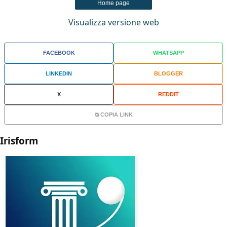
Home page
Visualizza versione web
FACEBOOK
WHATSAPP
LINKEDIN
BLOGGER
X
REDDIT
⧉ COPIA LINK
Irisform