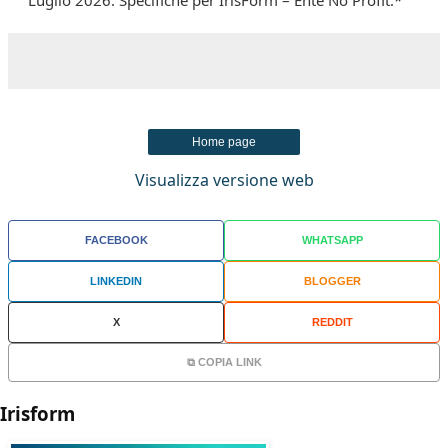
Luglio 2026. Specifiche per IrisForm – Ente No Profit.*
Home page
Visualizza versione web
FACEBOOK
WHATSAPP
LINKEDIN
BLOGGER
X
REDDIT
⧉ COPIA LINK
Irisform